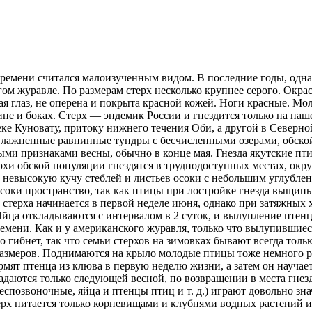
ремени считался малоизученным видом. В последние годы, одна
гом журавле. По размерам стерх несколько крупнее серого. Окра
я глаз, не оперена и покрыта красной кожей. Ноги красные.
Моло
ине и боках. Стерх — эндемик России и гнездится только на паш
ке Куновату, притоку нижнего течения Оби, а другой в Северной
увлажненные равнинные тундры с бесчисленными озерами, обско
выми признаками весны, обычно в конце мая. Гнезда якутские п
ерхи обской популяции гнездятся в труднодоступных местах, о
ю невысокую кучу стеблей и листьев осоки с небольшим углублени
осоки пространство, так как птицы при лостройке гнезда выщип
у стерха начинается в первой неделе июня, однако при затяжных 
. Яйца откладываются с интервалом в 2 суток, и вылупление пт
времени. Как и у американского журавля, только что вылупивши
но гибнет, так что семьи стерхов на зимовках бывают всегда тол
 размеров. Поднимаются на крыло молодые птицы тоже немного р
рмят птенца из клюва в первую неделю жизни, а затем он научае
адаются только следующей весной, по возвращении в места гнез
спозвоночные, яйца и птенцы птиц и т. д.) играют довольно зна
рх питается только корневищами и клубнями водных растений и 