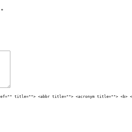
ы
*
ref="" title=""> <abbr title=""> <acronym title=""> <b> 