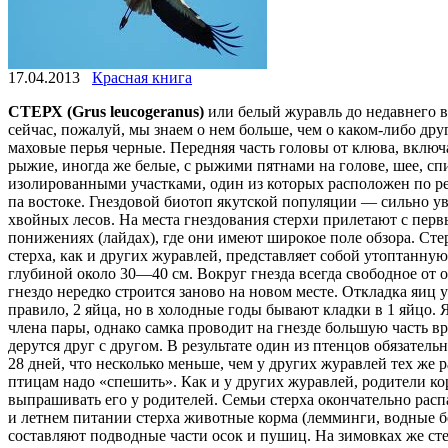
17.04.2013
Красная книга
СТЕРХ (Grus leucogeranus)
или белый журавль до недавнего в
сейчас, пожалуй, мы знаем о нем больше, чем о каком-либо дру
маховые перья черные. Передняя часть головы от клюва, включа
рыжие, иногда же белые, с рыжими пятнами на голове, шее, сп
изолированными участками, один из которых расположен по ре
па востоке. Гнездовой биотоп якутской популяции — сильно 
хвойных лесов. На места гнездования стерхи прилетают с пер
понижениях (лайдах), где они имеют широкое поле обзора. Ст
стерха, как и других журавлей, представляет собой утоптанну
глубиной около 30—40 см. Вокруг гнезда всегда свободное от 
гнездо нередко строится заново на новом месте. Откладка яиц 
правило, 2 яйца, но в холодные годы бывают кладки в 1 яйцо
члена пары, однако самка проводит на гнезде большую часть 
дерутся друг с другом. В результате один из птенцов обязатель
28 дней, что несколько меньше, чем у других журавлей тех же
птицам надо «спешить». Как и у других журавлей, родители ко
выпрашивать его у родителей. Семьи стерха окончательно расп
и летнем питании стерха животные корма (лемминги, водные бе
составляют подводные части осок и пушиц. На зимовках же сте