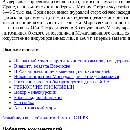
Выдергивая корневища из вязкого дна, птицы погружают голову
Иране, на юго-восточном побережье Каспия. Стерхи якутской 
6—6,5 тыс. км. Среди всех видов журавлей стерх сейчас наход
грозит, па пролетном пути его подстерегают разные опасности.
хозяйственной деятельностью человека. Мировая численность ст
— в низовьях Оби. Стерх занесен в Красную книгу Международ
питомниках Окского заповедника и Международного фонда охр
искусственно инкубированных яиц, в 1984 г. впервые вывели 
Похожие новости
Навальный хочет запретить чиновникам покупать дорог
В защиту воздуха Воронежа
В России начали печь выводящий токсины хлеб
Новая инициатива Минздрава, лечение усложняется
Россияне хотят, чтобы президент ездил на ЗиЛе
ГЕККОНЧИК ПИСКЛИВЫЙ
Цокор маньчжурский
Бобр западносибирский
Балалайка
Атлантический морж
белый журавль
,
обитают в Якутии
,
СТЕРХ
Добавить комментарий