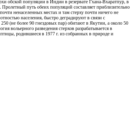
рхи обской популяции в Индии в резервате Гхана-Вхаратпур, в
ы. Пролетный путь обеих популяций составляет приблизительно
 почти ненаселенных местах и там стерху почти ничего не
лотностью населения, быстро деградируют в связи с
250 (не более 90 гнездовых пар) обитают в Якутии, а около 50
гия вольерного разведения стерхов разрабатывается в
ицы, родившиеся в 1977 г. из собранных в природе и