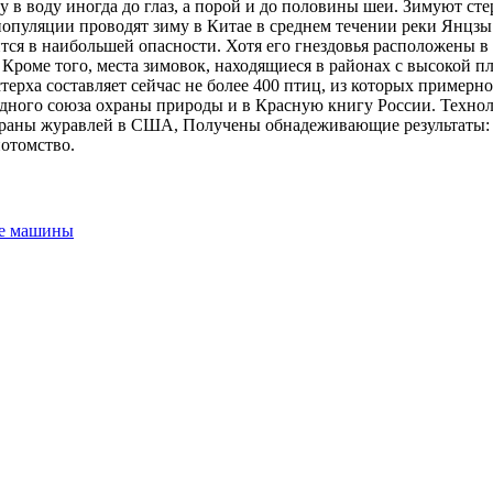
 в воду иногда до глаз, а порой и до половины шеи. Зимуют сте
популяции проводят зиму в Китае в среднем течении реки Янцз
ится в наибольшей опасности. Хотя его гнездовья расположены в
 Кроме того, места зимовок, находящиеся в районах с высокой п
ерха составляет сейчас не более 400 птиц, из которых примерно 
ного союза охраны природы и в Красную книгу России. Техноло
аны журавлей в США, Получены обнадеживающие результаты: пт
потомство.
ие машины