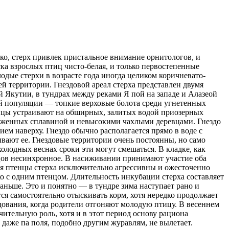
ко, стерх привлек пристальное внимание орнитологов, и
ска взрослых птиц чисто-белая, и только первостепенные
дые стерхи в возрасте года иногда целиком коричневато-
ей территории. Гнездовой ареал стерха представлен двумя
 Якутии, в тундрах между реками Я пой на западе и Алазеой
й популяции — топкие верховые болота среди угнетенных
тицы устраивают на обширных, залитых водой приозерных
круженных сплавиной и невысокими чахлыми деревцами. Гнездо
ем наверху. Гнездо обычно располагается прямо в воде с
ывают ее. Гнездовые территории очень постоянны, но само
холодных веснах сроки эти могут смешаться. В кладке, как
енцов несинхронное. В насиживании принимают участие оба
еся птенцы стерха исключительно агрессивны и ожесточенно
ько с одним птенцом. Длительность инкубации стерха составляет
аньше. Это и понятно — в тундре зима наступает рано и
тся самостоятельно отыскивать корм, хотя нередко продолжает
дования, когда родители отгоняют молодую птицу. В весеннем
чительную роль, хотя и в этот период основу рациона
даже па поля, подобно другим журавлям, не вылетает.