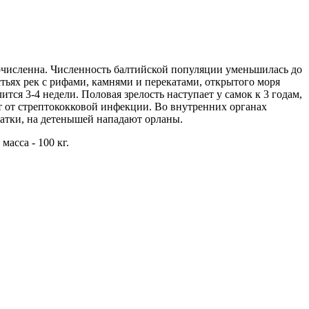
очисленна. Численность балтийской популяции уменьшилась до
стьях рек с рифами, камнями и перекатами, открытого моря
тся 3-4 недели. Половая зрелость наступает у самок к 3 годам,
 от стрептококковой инфекции. Во внутренних органах
сатки, на детенышей нападают орланы.
асса - 100 кг.