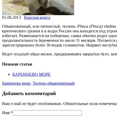
01.06.2013
Красная книга
Обыкновенный, или пятнистый, тюлень -
Phoca (Phoca) vitulina 
критического уровня и в водах России она находится под угроз
избегает. Размножается на побережье, самка обычно родит одн
продолжительность беременности около 11 месяцев. Питаются
зарегистрировано более 30 видов гельминтов. Ныряют неглубок
Ведет оседлый образ жизни, придерживаясь закрытых бухт, залив
Похожие статьи
БАРЕНЦЕВО МОРЕ
Баренцево море
,
Тюлень обыкновенный
Добавить комментарий
Ваш e-mail не будет опубликован. Обязательные поля помечен
Имя
*