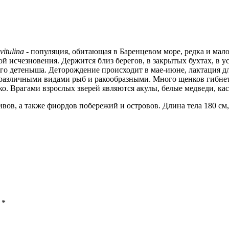
vitulina
- популяция, обитающая в Баренцевом море, редка и мал
ой исчезновения. Держится близ берегов, в закрытых бухтах, в у
ого детеныша.
Деторождение происходит в мае-июне, лактация дли
 различными видами рыб и ракообразными. Много щенков гибнет
о. Врагами взрослых зверей являются акулы, белые медведи, ка
ов, а также фиордов побережий и островов. Длина тела 180 см, м
ы
*