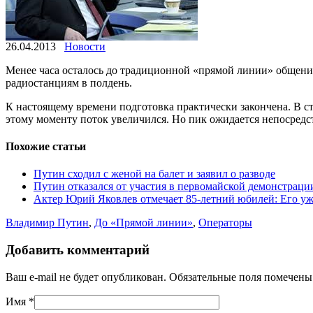
26.04.2013
Новости
Менее часа осталось до традиционной «прямой линии» общения
радиостанциям в полдень.
К настоящему времени подготовка практически закончена. В с
этому моменту поток увеличился. Но пик ожидается непосредс
Похожие статьи
Путин сходил с женой на балет и заявил о разводе
Путин отказался от участия в первомайской демонстраци
Актер Юрий Яковлев отмечает 85-летний юбилей: Его у
Владимир Путин
,
До «Прямой линии»
,
Операторы
Добавить комментарий
Ваш e-mail не будет опубликован. Обязательные поля помечен
Имя
*