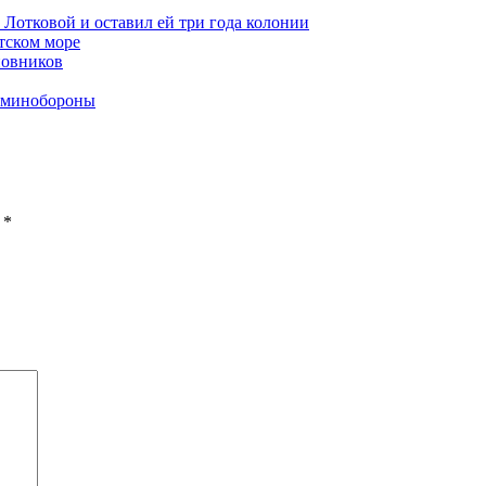
 Лотковой и оставил ей три года колонии
тском море
новников
в минобороны
ы
*