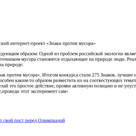
еский интернет-проект «Знаки против мусора»
дующим образом: Одной из проблем российской экологии являе
точником мусора становятся отдыхающие на природе люди. Реал
на природе.
ак против мусора». Итогом конкурса стали 275 Знаков, лучшие и
способен каким-то образом разместить их на соотвестующих тем
делай это простое действие, прояви активную позицию и не упус
е,проведи этот эксперимент сам»
т свой пост перед Олимпиадой