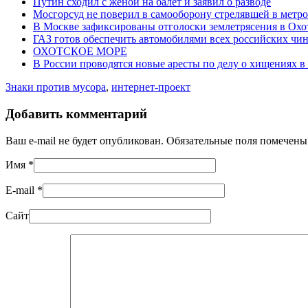
Путин сходил с женой на балет и заявил о разводе
Мосгорсуд не поверил в самооборону стрелявшей в метро
В Москве зафиксированы отголоски землетрясения в Охо
ГАЗ готов обеспечить автомобилями всех российских чи
ОХОТСКОЕ МОРЕ
В России проводятся новые аресты по делу о хищениях 
Знаки против мусора
,
интернет-проект
Добавить комментарий
Ваш e-mail не будет опубликован. Обязательные поля помечен
Имя
*
E-mail
*
Сайт