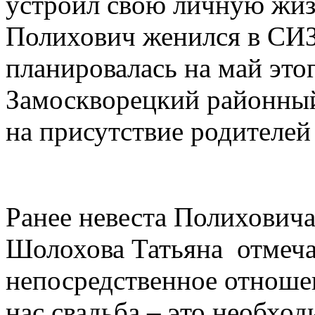
устроил свою личную жиз
Полихович женился в СИЗ
планировалась на май этог
Замоскворецкий районный
на присутствие родителей
Ранее невеста Полихович
Шолохова Татьяна отмечал
непосредственное отношен
нас свадьба – это необхо